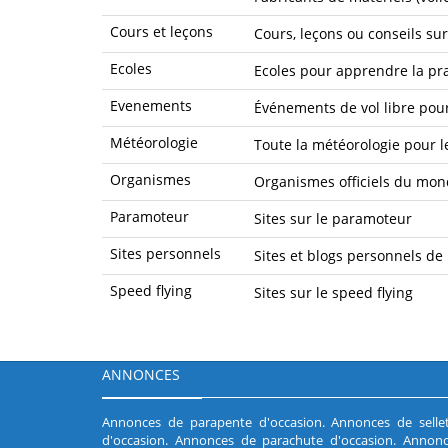
Cours et leçons
Cours, leçons ou conseils su
Ecoles
Ecoles pour apprendre la pr
Evenements
Événements de vol libre pour
Météorologie
Toute la météorologie pour le
Organismes
Organismes officiels du mond
Paramoteur
Sites sur le paramoteur
Sites personnels
Sites et blogs personnels de
Speed flying
Sites sur le speed flying
ANNONCES
Annonces de parapente d'occasion
.
Annonces de selle
d'occasion
.
Annonces de parachute d'occasion
.
Annonc