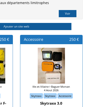
r aux départements limitrophes
Ajouter un site web
250 €
Accessoire
250 €
ne
Ille-et-Vilaine
Baguer Morvan
4 Aout 2026
Skytraxx
Skytraxx
Accessoire
r F-
Skytraxx 3.0