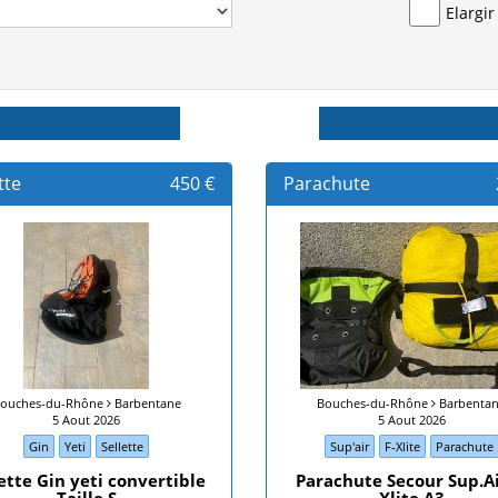
Elargi
tte
450 €
Parachute
ouches-du-Rhône
Barbentane
Bouches-du-Rhône
Barbenta
5 Aout 2026
5 Aout 2026
Gin
Yeti
Sellette
Sup'air
F-Xlite
Parachute
ette Gin yeti convertible
Parachute Secour Sup.Ai