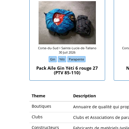
Corse-du-Sud
Sainte-Lucie-de-Tallano
Cor
30 Juil 2026
Gin
Yéti
Parapente
Pack Aile Gin Yéti 6 rouge 27
N
(PTV 85-110)
Theme
Description
Boutiques
Annuaire de qualité qui prop
Clubs
Clubs et Associations de par
Constructeurs
Fabricants de matériels (voile,