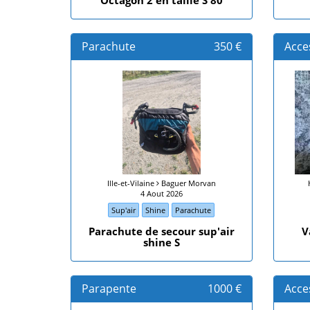
Octagon 2 en taille S 80
Parachute
350 €
Acce
Ille-et-Vilaine
Baguer Morvan
4 Aout 2026
Sup'air
Shine
Parachute
Parachute de secour sup'air
V
shine S
Parapente
1000 €
Acce