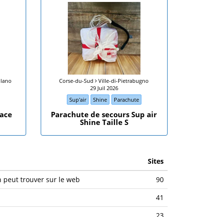
llano
Corse-du-Sud
Ville-di-Pietrabugno
29 Juil 2026
Sup'air
Shine
Parachute
Race
Parachute de secours Sup air
Shine Taille S
Sites
n peut trouver sur le web
90
41
23