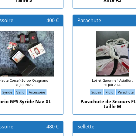
Taille S
Xlite A3
ssoire
400 €
Parachute
Haute-Corse
Sorbo-Ocagnano
Lot-et-Garonne
Astaffort
31 Juil 2026
30 Juil 2026
Syride
Vario
Accessoire
Supair
Fluid
Parachute
ario GPS Syride Nav XL
Parachute de Secours F
taille M
ssoire
480 €
Sellette