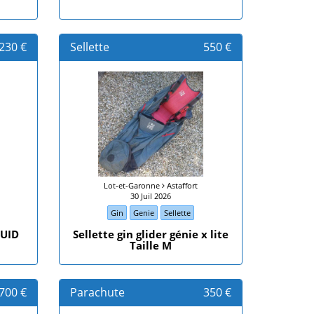
230 €
Sellette
550 €
Lot-et-Garonne
Astaffort
30 Juil 2026
Gin
Genie
Sellette
LUID
Sellette gin glider génie x lite
Taille M
700 €
Parachute
350 €