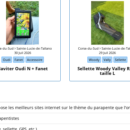
se-du-Sud
Sainte-Lucie-de-Tallano
Corse-du-Sud
Sainte-Lucie-de-Ta
30 Juil 2026
29 Juil 2026
Oudi
Fanet
Accessoire
Woody
Vally
Sellette
aviter Oudi N + Fanet
Sellette Woody Valley 
taille L
ose les meilleurs sites internet sur le thème du parapente que l'o
apentistes
 sellette, GPS, etc.)