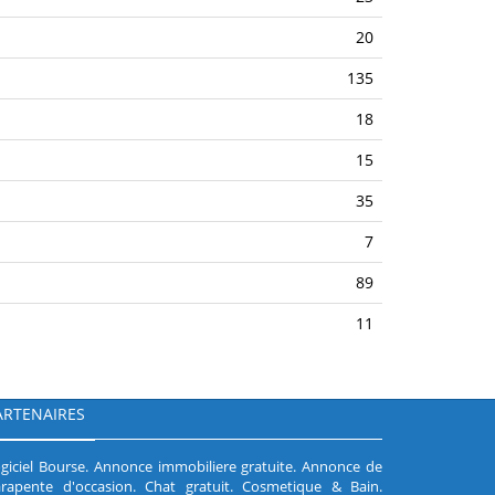
20
135
18
15
35
7
89
11
ARTENAIRES
giciel Bourse
.
Annonce immobiliere gratuite
.
Annonce de
rapente d'occasion
.
Chat gratuit
.
Cosmetique & Bain
.