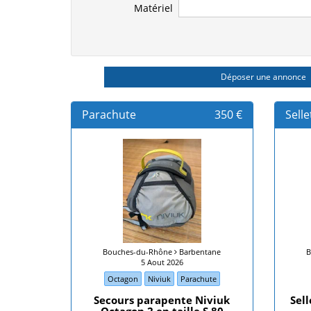
Matériel
Déposer une annonce
Parachute
350 €
Selle
Bouches-du-Rhône
Barbentane
B
5 Aout 2026
Octagon
Niviuk
Parachute
Secours parapente Niviuk
Sell