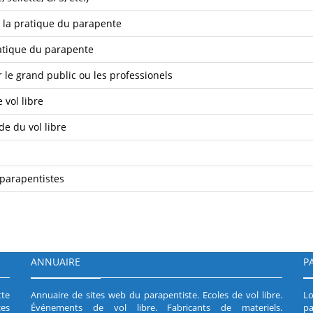
r la pratique du parapente
atique du parapente
 le grand public ou les professionels
 vol libre
e du vol libre
 parapentistes
ANNUAIRE
P
tte
Annuaire de sites web du parapentiste
.
Ecoles de vol libre
.
Lo
es
Événements de vol libre
.
Fabricants de materiels
.
pa